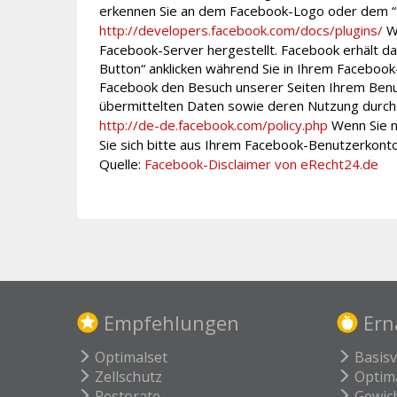
erkennen Sie an dem Facebook-Logo oder dem “Like
http://developers.facebook.com/docs/plugins/
We
Facebook-Server hergestellt. Facebook erhält da
Button“ anklicken während Sie in Ihrem Facebook-
Facebook den Besuch unserer Seiten Ihrem Benutz
übermittelten Daten sowie deren Nutzung durch 
http://de-de.facebook.com/policy.php
Wenn Sie n
Sie sich bitte aus Ihrem Facebook-Benutzerkonto
Quelle:
Facebook-Disclaimer von eRecht24.de
Empfehlungen
Ern
Optimalset
Basis
Zellschutz
Optim
Restorate
Gewic