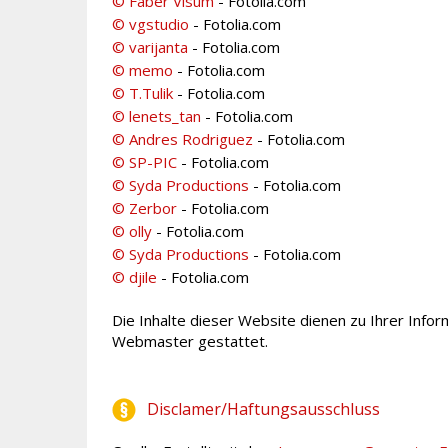
© Faber Visum
- Fotolia.com
© vgstudio
- Fotolia.com
© varijanta
- Fotolia.com
© memo
- Fotolia.com
© T.Tulik
- Fotolia.com
© lenets_tan
- Fotolia.com
© Andres Rodriguez
- Fotolia.com
© SP-PIC
- Fotolia.com
© Syda Productions
- Fotolia.com
© Zerbor
- Fotolia.com
© olly
- Fotolia.com
© Syda Productions
- Fotolia.com
© djile
- Fotolia.com
Die Inhalte dieser Website dienen zu Ihrer Infor
Webmaster gestattet.
Disclamer/Haftungsausschluss